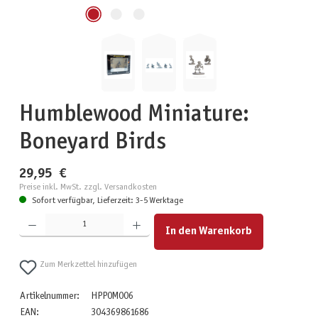
Humblewood Miniature:
Boneyard Birds
29,95 €
Preise inkl. MwSt. zzgl. Versandkosten
Sofort verfügbar, Lieferzeit: 3-5 Werktage
Produkt Anzahl: Gib den gewünschten Wert ein oder benutze die Schaltflächen um die Anzahl zu erhöhen
In den Warenkorb
Zum Merkzettel hinzufügen
Artikelnummer:
HPP0M006
EAN:
304369861686