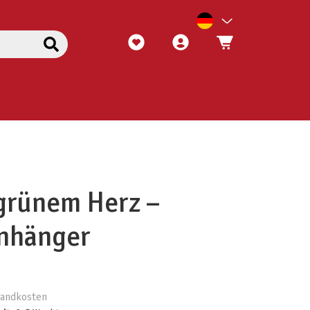
 grünem Herz –
anhänger
rsandkosten