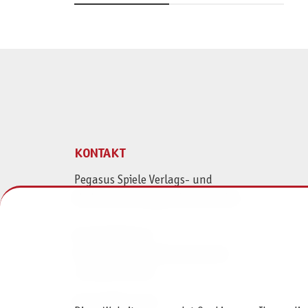
KONTAKT
Pegasus Spiele Verlags- und
Medienvertriebsgesellschaft mbH
Am Straßbach 3
61169 Friedberg (Deutschland)
+49 6031 72170
Kontaktformular