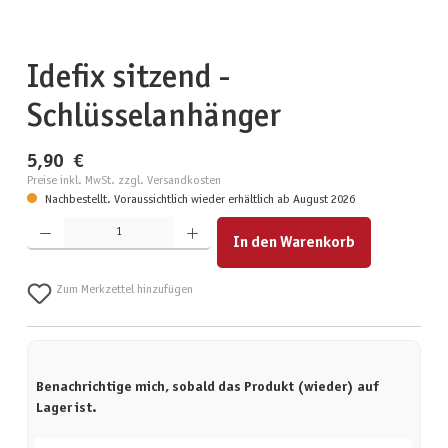
Idefix sitzend -
Schlüsselanhänger
5,90 €
Preise inkl. MwSt. zzgl. Versandkosten
Nachbestellt. Voraussichtlich wieder erhältlich ab August 2026
Produkt Anzahl: Gib den gewünschten Wert ein oder benutze die Schaltflächen um die Anzahl zu erhöhen
In den Warenkorb
Zum Merkzettel hinzufügen
Benachrichtige mich, sobald das Produkt (wieder) auf
Lager ist.
Deine E-Mail-Adresse