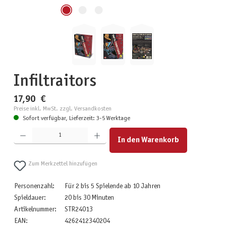
Infiltraitors
17,90 €
Preise inkl. MwSt. zzgl. Versandkosten
Sofort verfügbar, Lieferzeit: 3-5 Werktage
Produkt Anzahl: Gib den gewünschten Wert ein oder benutze die Schaltflächen um die Anzahl zu erhöhen
In den Warenkorb
Zum Merkzettel hinzufügen
Personenzahl:
Für 2 bis 5 Spielende ab 10 Jahren
Spieldauer:
20 bis 30 Minuten
Artikelnummer:
STR24013
EAN:
4262412340204