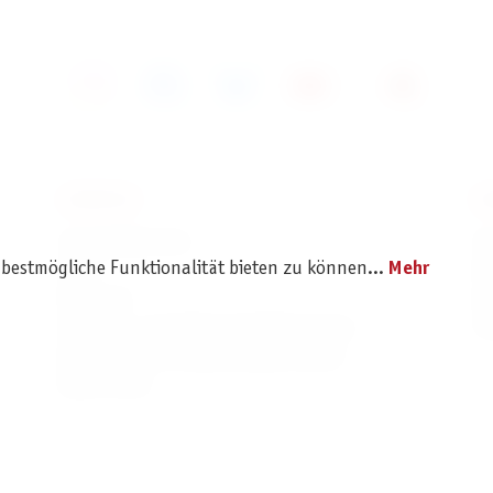
SERVICE
I
Ersatzteilservice
I
 bestmögliche Funktionalität bieten zu können...
Mehr
AGB
K
Widerruf
D
Versand- und Zahlungsbedingungen
Pr
Batterie- und Verpackungshinweise
B2B Portal