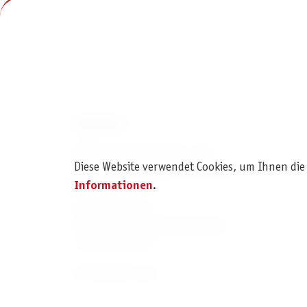
KONTAKT
Pegasus Spiele Verlags- und
Diese Website verwendet Cookies, um Ihnen die
Medienvertriebsgesellschaft mbH
Informationen
.
Am Straßbach 3
61169 Friedberg (Deutschland)
+49 6031 72170
Kontaktformular