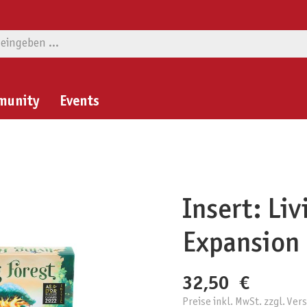
munity
Events
Insert: Liv
Expansion
32,50 €
Preise inkl. MwSt. zzgl. Ve