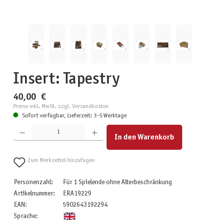
Insert: Tapestry
40,00 €
Preise inkl. MwSt. zzgl. Versandkosten
Sofort verfügbar, Lieferzeit: 3-5 Werktage
Produkt Anzahl: Gib den gewünschten Wert ein oder benutze die Schaltflächen um die Anzahl zu erhöhen
In den Warenkorb
Zum Merkzettel hinzufügen
Personenzahl:
Für 1 Spielende ohne Alterbeschränkung
Artikelnummer:
ERA19229
EAN:
5902643192294
Sprache: