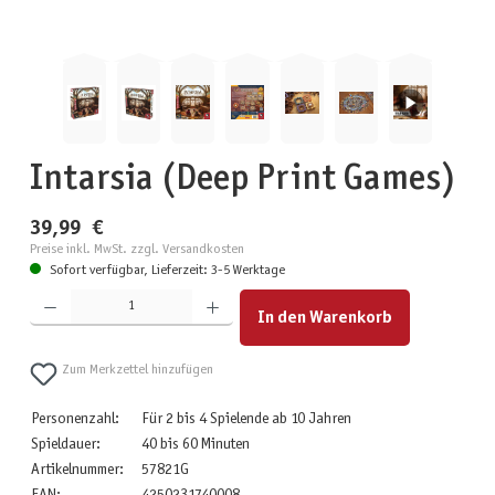
Intarsia (Deep Print Games)
39,99 €
Preise inkl. MwSt. zzgl. Versandkosten
Sofort verfügbar, Lieferzeit: 3-5 Werktage
Produkt Anzahl: Gib den gewünschten Wert ein oder benutze die Schaltflächen um die Anzahl zu erhöhen
In den Warenkorb
Zum Merkzettel hinzufügen
Personenzahl:
Für 2 bis 4 Spielende ab 10 Jahren
Spieldauer:
40 bis 60 Minuten
Artikelnummer:
57821G