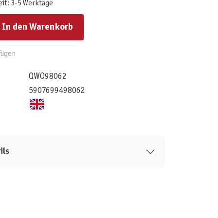
eit: 3-5 Werktage
ert ein oder benutze die Schaltflächen um die Anzahl zu erhöhen oder zu reduzieren.
In den Warenkorb
fügen
QWO98062
5907699498062
ils