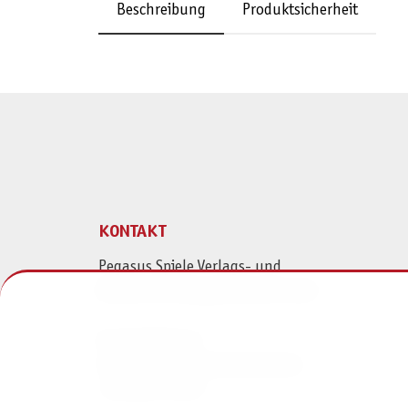
Beschreibung
Produktsicherheit
KONTAKT
Pegasus Spiele Verlags- und
Medienvertriebsgesellschaft mbH
Am Straßbach 3
61169 Friedberg (Deutschland)
+49 6031 72170