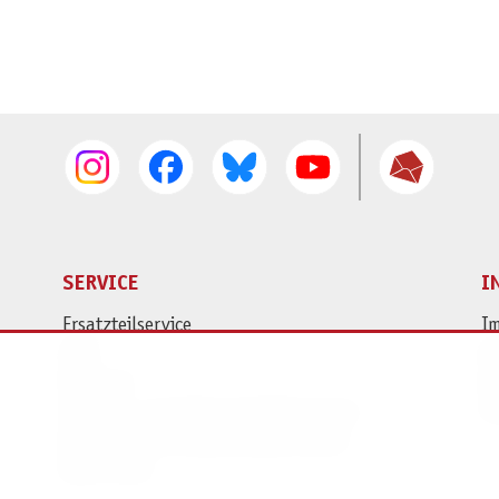
SERVICE
I
Ersatzteilservice
I
AGB
K
Widerruf
D
Versand- und Zahlungsbedingungen
Pr
Batterie- und Verpackungshinweise
B2B Portal