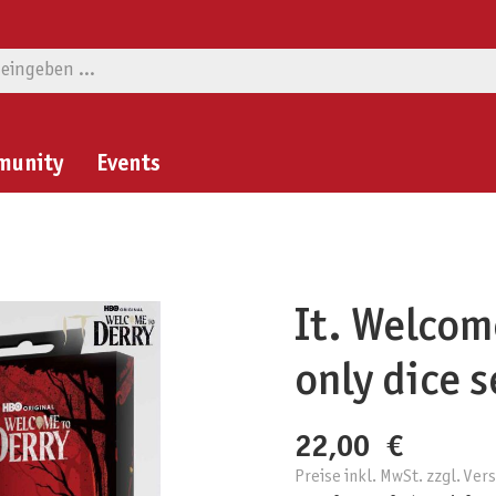
munity
Events
It. Welcom
only dice s
22,00 €
Preise inkl. MwSt. zzgl. Ve