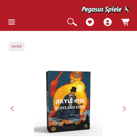
Zurück
Bildergalerie überspringen