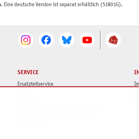
a
. Eine deutsche Version ist separat erhältlich (51801G).
SERVICE
I
Ersatzteilservice
I
AGB
K
Widerruf
D
Versand- und Zahlungsbedingungen
Pr
Batterie- und Verpackungshinweise
B2B Portal