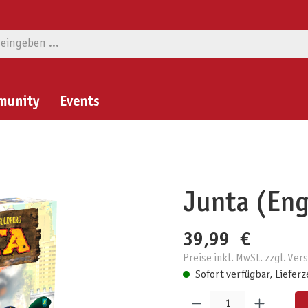
munity
Events
Junta (Eng
39,99 €
Preise inkl. MwSt. zzgl. Ve
Sofort verfügbar, Lieferz
Produkt Anzahl: Gib den gewünschten W