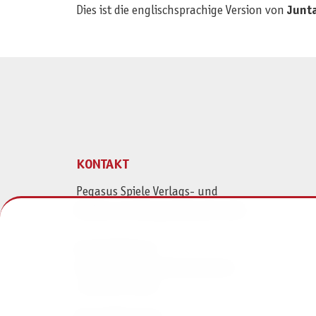
Dies ist die englischsprachige Version von
Junt
KONTAKT
Pegasus Spiele Verlags- und
Medienvertriebsgesellschaft mbH
Am Straßbach 3
61169 Friedberg (Deutschland)
+49 6031 72170