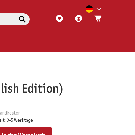
lish Edition)
rsandkosten
eit: 3-5 Werktage
ert ein oder benutze die Schaltflächen um die Anzahl zu erhöhen oder zu reduzieren.