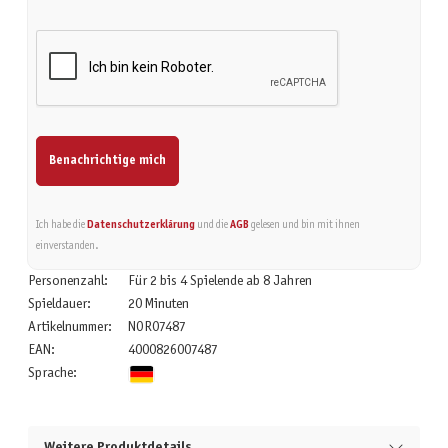
Benachrichtige mich
Ich habe die
Datenschutzerklärung
und die
AGB
gelesen und bin mit ihnen
einverstanden.
Personenzahl:
Für 2 bis 4 Spielende ab 8 Jahren
Spieldauer:
20 Minuten
Artikelnummer:
NOR07487
EAN:
4000826007487
Sprache:
Weitere Produktdetails