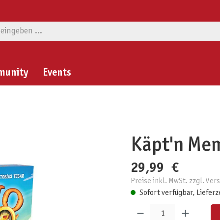
munity
Events
Käpt'n Me
29,99 €
Preise inkl. MwSt. zzgl. Ve
Sofort verfügbar, Lieferz
Produkt Anzahl: Gib den gewünschten W