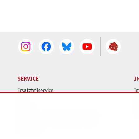
SERVICE
I
Ersatzteilservice
I
AGB
K
Widerruf
D
Versand- und Zahlungsbedingungen
Pr
Batterie- und Verpackungshinweise
B2B Portal