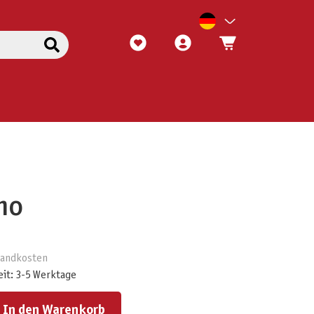
mo
rsandkosten
eit: 3-5 Werktage
ert ein oder benutze die Schaltflächen um die Anzahl zu erhöhen oder zu reduzieren.
In den Warenkorb