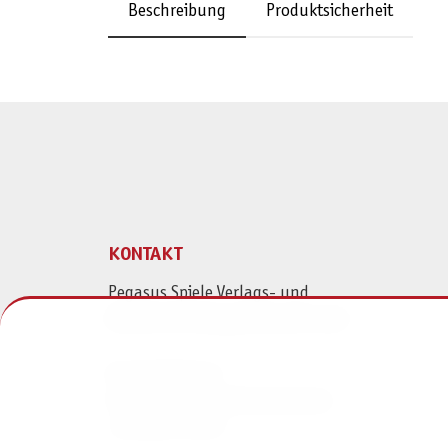
Beschreibung
Produktsicherheit
KONTAKT
Pegasus Spiele Verlags- und
Medienvertriebsgesellschaft mbH
Am Straßbach 3
61169 Friedberg (Deutschland)
+49 6031 72170