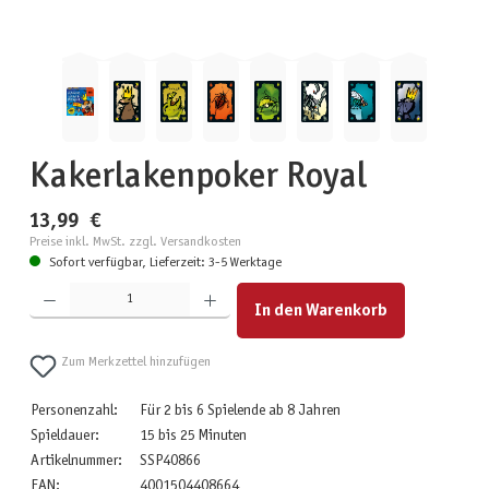
Kakerlakenpoker Royal
13,99 €
Preise inkl. MwSt. zzgl. Versandkosten
Sofort verfügbar, Lieferzeit: 3-5 Werktage
Produkt Anzahl: Gib den gewünschten Wert ein oder benutze die Schaltflächen um die Anzahl zu erhöhen
In den Warenkorb
Zum Merkzettel hinzufügen
Personenzahl:
Für 2 bis 6 Spielende ab 8 Jahren
Spieldauer:
15 bis 25 Minuten
Artikelnummer:
SSP40866
EAN:
4001504408664