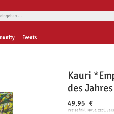
munity
Events
Kauri *Emp
des Jahres
49,95 €
Preise inkl. MwSt. zzgl. Ve