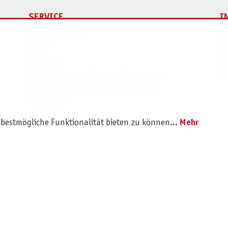
SERVICE
I
Ersatzteilservice
I
AGB
K
Widerruf
D
Versand- und Zahlungsbedingungen
Pr
Batterie- und Verpackungshinweise
B2B Portal
 bestmögliche Funktionalität bieten zu können...
Mehr