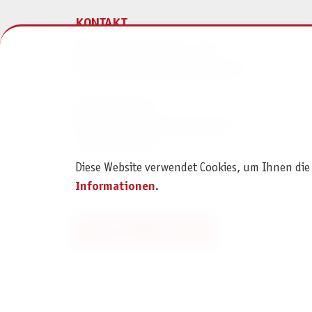
KONTAKT
Pegasus Spiele Verlags- und
Medienvertriebsgesellschaft mbH
Am Straßbach 3
61169 Friedberg (Deutschland)
+49 6031 72170
Diese Website verwendet Cookies, um Ihnen die
Kontaktformular
Informationen
.
Bestellung widerrufen