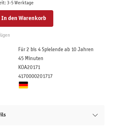
eit: 3-5 Werktage
ert ein oder benutze die Schaltflächen um die Anzahl zu erhöhen oder zu reduzieren.
In den Warenkorb
fügen
Für 2 bis 4 Spielende ab 10 Jahren
45 Minuten
KOA20171
4170000201717
ils