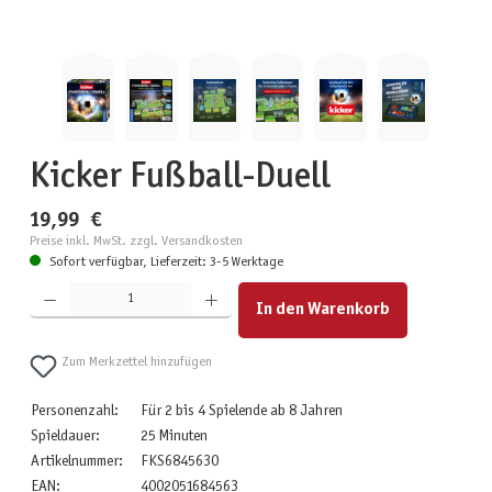
Kicker Fußball-Duell
19,99 €
Preise inkl. MwSt. zzgl. Versandkosten
Sofort verfügbar, Lieferzeit: 3-5 Werktage
Produkt Anzahl: Gib den gewünschten Wert ein oder benutze die Schaltflächen um die Anzahl zu erhöhen
In den Warenkorb
Zum Merkzettel hinzufügen
Personenzahl:
Für 2 bis 4 Spielende ab 8 Jahren
Spieldauer:
25 Minuten
Artikelnummer:
FKS6845630
EAN:
4002051684563