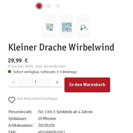
Kleiner Drache Wirbelwind
29,99 €
Preise inkl. MwSt. zzgl. Versandkosten
Sofort verfügbar, Lieferzeit: 3-5 Werktage
Produkt Anzahl: Gib den gewünschten Wert ein oder benutze die Schaltflächen um die Anzahl zu erhöhen
In den Warenkorb
Zum Merkzettel hinzufügen
Personenzahl:
Für 1 bis 5 Spielende ab 4 Jahren
Spieldauer:
20 Minuten
Artikelnummer:
ZOC05202
EAN:
4015682052021