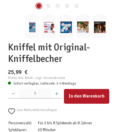
Kniffel mit Original-
Kniffelbecher
25,99 €
Preise inkl. MwSt. zzgl. Versandkosten
Sofort verfügbar, Lieferzeit: 3-5 Werktage
Produkt Anzahl: Gib den gewünschten Wert ein oder benutze die Schaltflächen um die Anzahl zu erhöhen
In den Warenkorb
Zum Merkzettel hinzufügen
Personenzahl:
Für 2 bis 8 Spielende ab 8 Jahren
Spieldauer:
20 Minuten