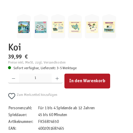
Koi
39,99 €
Preise inkl. MwSt. zzgl. Versandkosten
Sofort verfügbar, Lieferzeit: 3-5 Werktage
Produkt Anzahl: Gib den gewünschten Wert ein oder benutze die Schaltflächen um die Anzahl zu erhöhen
In den Warenkorb
Zum Merkzettel hinzufügen
Personenzahl:
Für 1 bis 4 Spielende ab 12 Jahren
Spieldauer:
45 bis 60 Minuten
Artikelnummer:
FKS6874650
EAN:
4002051687465