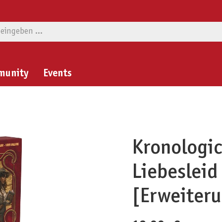
munity
Events
Kronologic
Liebesleid
[Erweiter