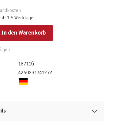
rsandkosten
eit: 3-5 Werktage
ert ein oder benutze die Schaltflächen um die Anzahl zu erhöhen oder zu reduzieren.
In den Warenkorb
fügen
18711G
4250231741272
ils