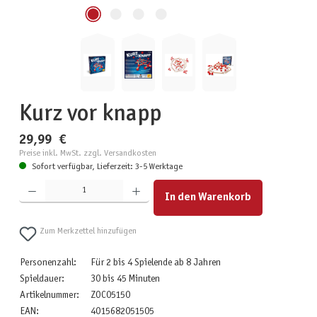
Kurz vor knapp
29,99 €
Preise inkl. MwSt. zzgl. Versandkosten
Sofort verfügbar, Lieferzeit: 3-5 Werktage
Produkt Anzahl: Gib den gewünschten Wert ein oder benutze die Schaltflächen um die Anzahl zu erhöhen
In den Warenkorb
Zum Merkzettel hinzufügen
Personenzahl:
Für 2 bis 4 Spielende ab 8 Jahren
Spieldauer:
30 bis 45 Minuten
Artikelnummer:
ZOC05150
EAN:
4015682051505