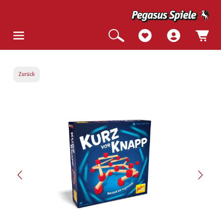
Zurück
Bildergalerie überspringen