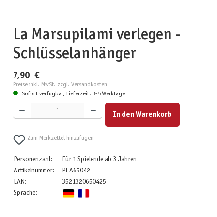
La Marsupilami verlegen -
Schlüsselanhänger
7,90 €
Preise inkl. MwSt. zzgl. Versandkosten
Sofort verfügbar, Lieferzeit: 3-5 Werktage
Produkt Anzahl: Gib den gewünschten Wert ein oder benutze die Schaltflächen um die Anzahl zu erhöhen
In den Warenkorb
Zum Merkzettel hinzufügen
Personenzahl:
Für 1 Spielende ab 3 Jahren
Artikelnummer:
PLA65042
EAN:
3521320650425
Sprache: