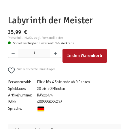
Labyrinth der Meister
35,99 €
Preise inkl. MwSt. zzgl. Versandkosten
Sofort verfügbar, Lieferzeit: 3-5 Werktage
Produkt Anzahl: Gib den gewünschten Wert ein oder benutze die Schaltflächen um die Anzahl zu erhöhen
In den Warenkorb
Zum Merkzettel hinzufügen
Personenzahl:
Für 2 bis 4 Spielende ab 9 Jahren
Spieldauer:
20 bis 30 Minuten
Artikelnummer:
RAV22474
EAN:
4005556224746
Sprache: