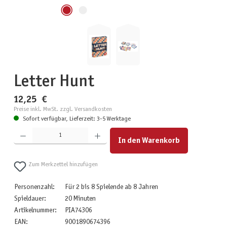
Letter Hunt
12,25 €
Preise inkl. MwSt. zzgl. Versandkosten
Sofort verfügbar, Lieferzeit: 3-5 Werktage
Produkt Anzahl: Gib den gewünschten Wert ein oder benutze die Schaltflächen um die Anzahl zu erhöhen
In den Warenkorb
Zum Merkzettel hinzufügen
Personenzahl:
Für 2 bis 8 Spielende ab 8 Jahren
Spieldauer:
20 Minuten
Artikelnummer:
PIA74306
EAN:
9001890674396