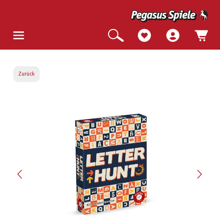
Zurück
Bildergalerie überspringen