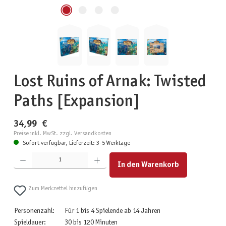
Lost Ruins of Arnak: Twisted
Paths [Expansion]
34,99 €
Preise inkl. MwSt. zzgl. Versandkosten
Sofort verfügbar, Lieferzeit: 3-5 Werktage
Produkt Anzahl: Gib den gewünschten Wert ein oder benutze die Schaltflächen um die Anzahl zu erhöhen
In den Warenkorb
Zum Merkzettel hinzufügen
Personenzahl:
Für 1 bis 4 Spielende ab 14 Jahren
Spieldauer:
30 bis 120 Minuten