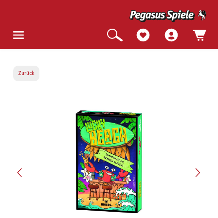
Zurück
Bildergalerie überspringen