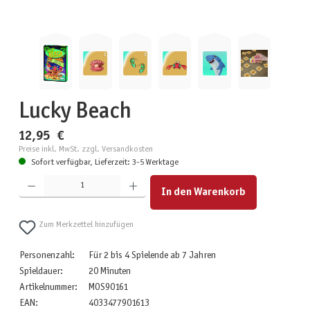
Lucky Beach
12,95 €
Preise inkl. MwSt. zzgl. Versandkosten
Sofort verfügbar, Lieferzeit: 3-5 Werktage
Produkt Anzahl: Gib den gewünschten Wert ein oder benutze die Schaltflächen um die Anzahl zu erhöhen
In den Warenkorb
Zum Merkzettel hinzufügen
Personenzahl:
Für 2 bis 4 Spielende ab 7 Jahren
Spieldauer:
20 Minuten
Artikelnummer:
MOS90161
EAN:
4033477901613