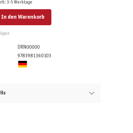
eit: 3-5 Werktage
ert ein oder benutze die Schaltflächen um die Anzahl zu erhöhen oder zu reduzieren.
In den Warenkorb
fügen
DRN00000
9783981360103
ils