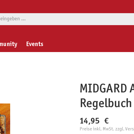
munity
Events
MIDGARD A
Regelbuch
14,95 €
Preise inkl. MwSt. zzgl. Ve