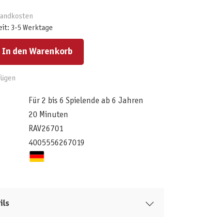
rsandkosten
eit: 3-5 Werktage
ert ein oder benutze die Schaltflächen um die Anzahl zu erhöhen oder zu reduzieren.
In den Warenkorb
fügen
Für 2 bis 6 Spielende ab 6 Jahren
20 Minuten
RAV26701
4005556267019
ils