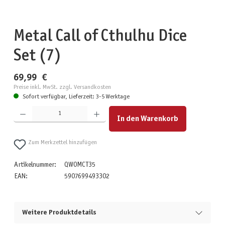
Metal Call of Cthulhu Dice
Set (7)
69,99 €
Preise inkl. MwSt. zzgl. Versandkosten
Sofort verfügbar, Lieferzeit: 3-5 Werktage
Produkt Anzahl: Gib den gewünschten Wert ein oder benutze die Schaltflächen um die Anzahl zu erhöhen
In den Warenkorb
Zum Merkzettel hinzufügen
Artikelnummer:
QWOMCT35
EAN:
5907699493302
Weitere Produktdetails