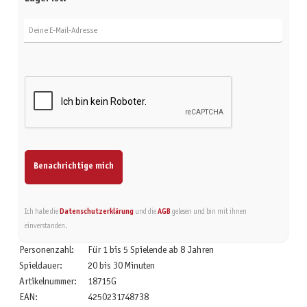
Deine E-Mail-Adresse
Benachrichtige mich
Ich habe die
Datenschutzerklärung
und die
AGB
gelesen und bin mit ihnen
einverstanden.
Personenzahl:
Für 1 bis 5 Spielende ab 8 Jahren
Spieldauer:
20 bis 30 Minuten
Artikelnummer:
18715G
EAN:
4250231748738