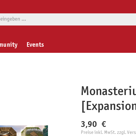
munity
Events
Monasteriu
[Expansion
3,90 €
Preise inkl. MwSt. zzgl. Ve