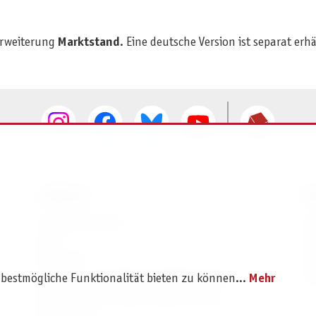
rweiterung
Marktstand
. Eine deutsche Version ist separat erhä
SERVICE
I
Ersatzteilservice
I
AGB
K
Widerruf
D
Versand- und Zahlungsbedingungen
Pr
 bestmögliche Funktionalität bieten zu können...
Mehr
Batterie- und Verpackungshinweise
B2B Portal