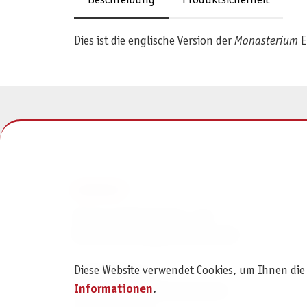
Beschreibung
Produktsicherheit
Dies ist die englische Version der
Monasterium
E
KONTAKT
Pegasus Spiele Verlags- und
Medienvertriebsgesellschaft mbH
Diese Website verwendet Cookies, um Ihnen die
Am Straßbach 3
Informationen
.
61169 Friedberg (Deutschland)