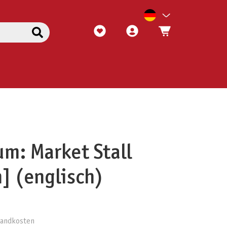
m: Market Stall
] (englisch)
rsandkosten