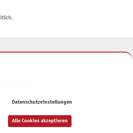
ltlich.
NFORMATIONEN
mpressum
ontakt
Datenschutzeinstellungen
atenschutz
ivatsphäre-Einstellungen
Alle Cookies akzeptieren