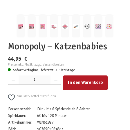
Monopoly – Katzenbabies
44,95 €
Preise inkl. MwSt. zzgl. Versandkosten
Sofort verfügbar, Lieferzeit: 3-5 Werktage
Produkt Anzahl: Gib den gewünschten Wert ein oder benutze die Schaltflächen um die Anzahl zu erhöhen
In den Warenkorb
Zum Merkzettel hinzufügen
Personenzahl:
Für 2 bis 6 Spielende ab 8 Jahren
Spieldauer:
60 bis 120 Minuten
Artikelnummer:
WIN61827
EAN:
5036905061827