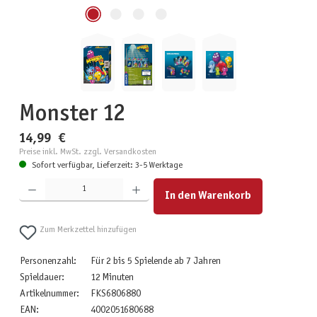
Monster 12
14,99 €
Preise inkl. MwSt. zzgl. Versandkosten
Sofort verfügbar, Lieferzeit: 3-5 Werktage
Produkt Anzahl: Gib den gewünschten Wert ein oder benutze die Schaltflächen um die Anzahl zu erhöhen
In den Warenkorb
Zum Merkzettel hinzufügen
Personenzahl:
Für 2 bis 5 Spielende ab 7 Jahren
Spieldauer:
12 Minuten
Artikelnummer:
FKS6806880
EAN:
4002051680688