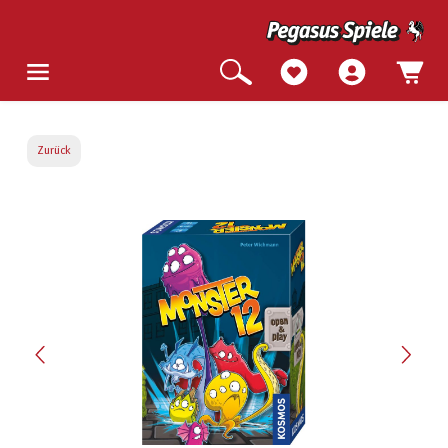
Zurück
Bildergalerie überspringen