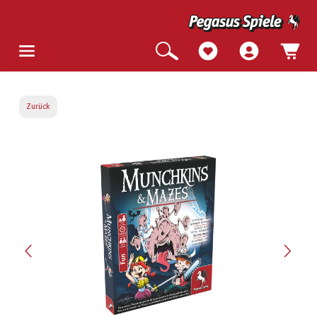
Zurück
Bildergalerie überspringen