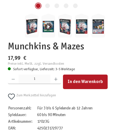
Munchkins & Mazes
17,99 €
Preise inkl. MwSt. zzgl. Versandkosten
Sofort verfügbar, Lieferzeit: 3-5 Werktage
Produkt Anzahl: Gib den gewünschten Wert ein oder benutze die Schaltflächen um die Anzahl zu erhöhen
In den Warenkorb
Zum Merkzettel hinzufügen
Personenzahl:
Für 3 bis 6 Spielende ab 12 Jahren
Spieldauer:
60 bis 90 Minuten
Artikelnummer:
17023G
EAN:
4250231729737