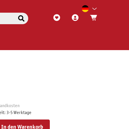
rsandkosten
eit: 3-5 Werktage
ert ein oder benutze die Schaltflächen um die Anzahl zu erhöhen oder zu reduzieren.
In den Warenkorb