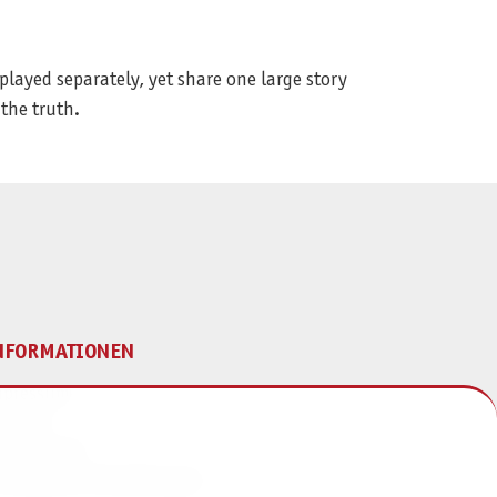
layed separately, yet share one large story
 the truth.
NFORMATIONEN
mpressum
ontakt
atenschutz
ivatsphäre-Einstellungen