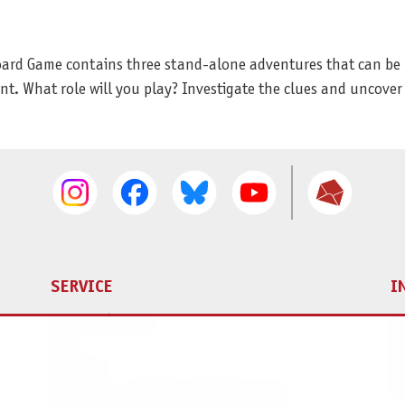
ard Game contains three stand-alone adventures that can be p
ent. What role will you play? Investigate the clues and uncover
SERVICE
I
Ersatzteilservice
I
AGB
K
Widerruf
D
Versand- und Zahlungsbedingungen
Pr