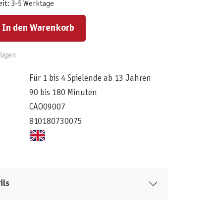
eit: 3-5 Werktage
ert ein oder benutze die Schaltflächen um die Anzahl zu erhöhen oder zu reduzieren.
In den Warenkorb
fügen
Für 1 bis 4 Spielende ab 13 Jahren
90 bis 180 Minuten
CAO09007
810180730075
ils