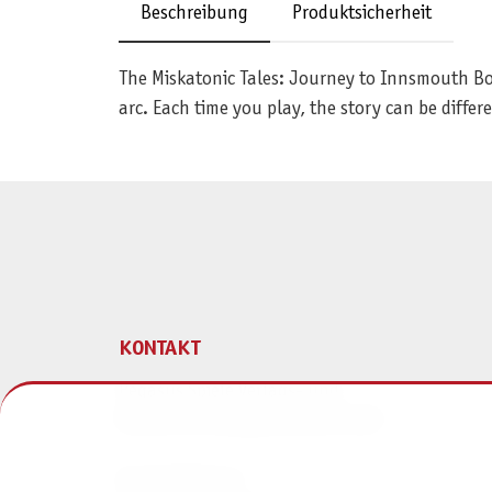
Beschreibung
Produktsicherheit
The Miskatonic Tales: Journey to Innsmouth Bo
arc. Each time you play, the story can be differ
KONTAKT
Pegasus Spiele Verlags- und
Medienvertriebsgesellschaft mbH
Am Straßbach 3