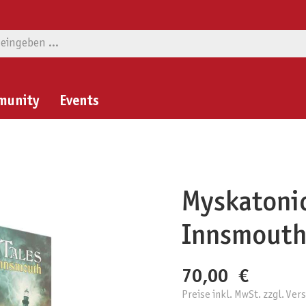
munity
Events
Myskatonic
Innsmout
70,00 €
Preise inkl. MwSt. zzgl. Ve