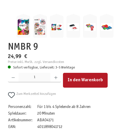
NMBR 9
24,99 €
Preise inkl. MwSt. zzgl. Versandkosten
Sofort verfügbar, Lieferzeit: 3-5 Werktage
Produkt Anzahl: Gib den gewünschten Wert ein oder benutze die Schaltflächen um die Anzahl zu erhöhen
In den Warenkorb
Zum Merkzettel hinzufügen
Personenzahl:
Für 1 bis 4 Spielende ab 8 Jahren
Spieldauer:
20 Minuten
Artikelnummer:
ABA04171
EAN:
4011898041712