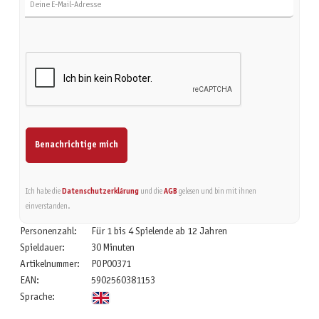
Benachrichtige mich
Ich habe die
Datenschutzerklärung
und die
AGB
gelesen und bin mit ihnen
einverstanden.
Personenzahl:
Für 1 bis 4 Spielende ab 12 Jahren
Spieldauer:
30 Minuten
Artikelnummer:
POP00371
EAN:
5902560381153
Sprache: