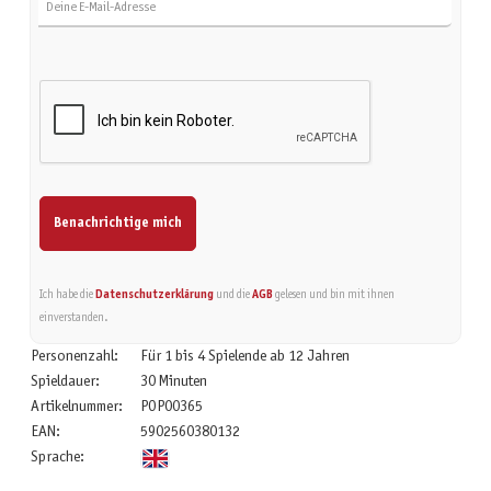
Benachrichtige mich
Ich habe die
Datenschutzerklärung
und die
AGB
gelesen und bin mit ihnen
einverstanden.
Personenzahl:
Für 1 bis 4 Spielende ab 12 Jahren
Spieldauer:
30 Minuten
Artikelnummer:
POP00365
EAN:
5902560380132
Sprache: