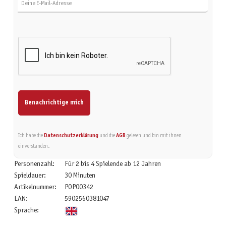
Benachrichtige mich
Ich habe die
Datenschutzerklärung
und die
AGB
gelesen und bin mit ihnen
einverstanden.
Personenzahl:
Für 2 bis 4 Spielende ab 12 Jahren
Spieldauer:
30 Minuten
Artikelnummer:
POP00342
EAN:
5902560381047
Sprache: