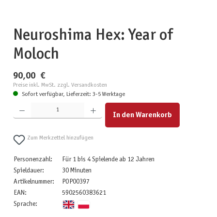
Neuroshima Hex: Year of
Moloch
90,00 €
Preise inkl. MwSt. zzgl. Versandkosten
Sofort verfügbar, Lieferzeit: 3-5 Werktage
Produkt Anzahl: Gib den gewünschten Wert ein oder benutze die Schaltflächen um die Anzahl zu erhöhen
In den Warenkorb
Zum Merkzettel hinzufügen
Personenzahl:
Für 1 bis 4 Spielende ab 12 Jahren
Spieldauer:
30 Minuten
Artikelnummer:
POP00397
EAN:
5902560383621
Sprache: