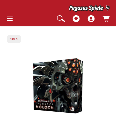
Zurück
Bildergalerie überspringen