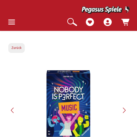
Zurück
Bildergalerie überspringen