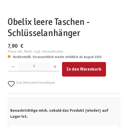
Obelix leere Taschen -
Schlüsselanhänger
7,90 €
Preise inkl. MwSt. zzgl. Versandkosten
Nachbestellt. Voraussichtlich wieder erhältlich ab August 2026
Produkt Anzahl: Gib den gewünschten Wert ein oder benutze die Schaltflächen um die Anzahl zu erhöhen
In den Warenkorb
Zum Merkzettel hinzufügen
Benachrichtige mich, sobald das Produkt (wieder) auf
Lager ist.
Deine E-Mail-Adresse