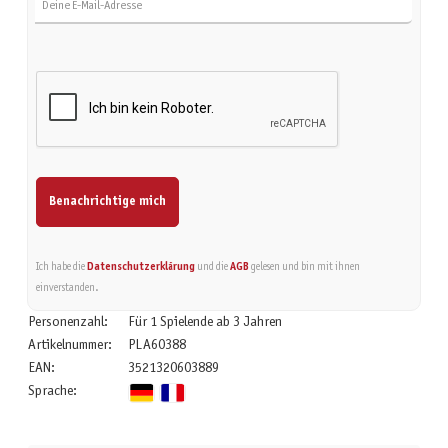
Benachrichtige mich
Ich habe die
Datenschutzerklärung
und die
AGB
gelesen und bin mit ihnen
einverstanden.
Personenzahl:
Für 1 Spielende ab 3 Jahren
Artikelnummer:
PLA60388
EAN:
3521320603889
Sprache: