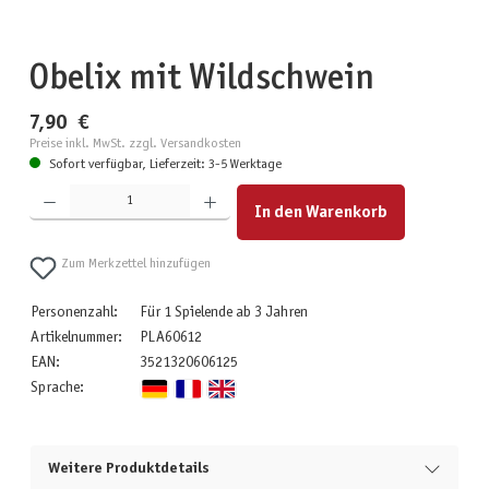
Obelix mit Wildschwein
7,90 €
Preise inkl. MwSt. zzgl. Versandkosten
Sofort verfügbar, Lieferzeit: 3-5 Werktage
Produkt Anzahl: Gib den gewünschten Wert ein oder benutze die Schaltflächen um die Anzahl zu erhöhen
In den Warenkorb
Zum Merkzettel hinzufügen
Personenzahl:
Für 1 Spielende ab 3 Jahren
Artikelnummer:
PLA60612
EAN:
3521320606125
Sprache:
Weitere Produktdetails