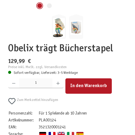
Obelix trägt Bücherstapel
129,99 €
Preise inkl. MwSt. zzgl. Versandkosten
Sofort verfügbar, Lieferzeit: 3-5 Werktage
Produkt Anzahl: Gib den gewünschten Wert ein oder benutze die Schaltflächen um die Anzahl zu erhöhen
In den Warenkorb
Zum Merkzettel hinzufügen
Personenzahl:
Für 1 Spielende ab 10 Jahren
Artikelnummer:
PLA00124
EAN:
3521320001241
Sprache: