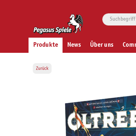
Produkte
News
Über uns
Com
Zurück
Bildergalerie überspringen