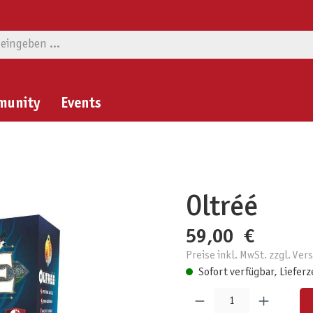
munity
Events
Oltréé
59,00 €
Preise inkl. MwSt. zzgl. Ve
Sofort verfügbar, Lieferz
Produkt Anzahl: Gib den gewünschten W