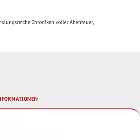
hslungsreiche Chroniken voller Abenteuer,
NFORMATIONEN
mpressum
ontakt
atenschutz
ivatsphäre-Einstellungen