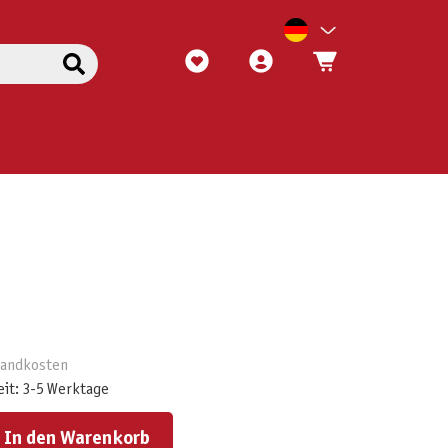
rsandkosten
eit: 3-5 Werktage
ert ein oder benutze die Schaltflächen um die Anzahl zu erhöhen oder zu reduzieren.
In den Warenkorb