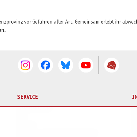
enzprovinz vor Gefahren aller Art. Gemeinsam erlebt ihr abwec
en.
SERVICE
I
Ersatzteilservice
I
AGB
K
Widerruf
D
Versand- und Zahlungsbedingungen
Pr