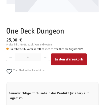
One Deck Dungeon
25,00 €
Preise inkl. MwSt. zzgl. Versandkosten
Nachbestellt. Voraussichtlich wieder erhältlich ab August 2026
Produkt Anzahl: Gib den gewünschten Wert ein oder benutze die Schaltflächen um die Anzahl zu erhöhen
In den Warenkorb
Zum Merkzettel hinzufügen
Benachrichtige mich, sobald das Produkt (wieder) auf
Lager ist.
Deine E-Mail-Adresse