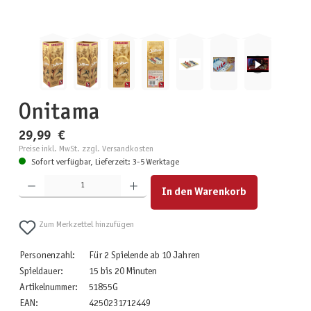
Onitama
29,99 €
Preise inkl. MwSt. zzgl. Versandkosten
Sofort verfügbar, Lieferzeit: 3-5 Werktage
Produkt Anzahl: Gib den gewünschten Wert ein oder benutze die Schaltflächen um die Anzahl zu erhöhen
In den Warenkorb
Zum Merkzettel hinzufügen
Personenzahl:
Für 2 Spielende ab 10 Jahren
Spieldauer:
15 bis 20 Minuten
Artikelnummer:
51855G
EAN:
4250231712449