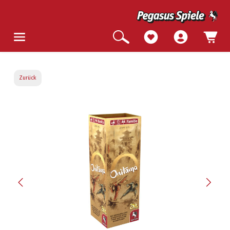
Zurück
Bildergalerie überspringen