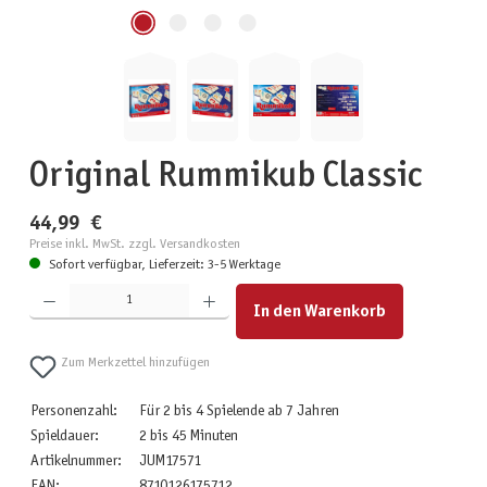
Original Rummikub Classic
44,99 €
Preise inkl. MwSt. zzgl. Versandkosten
Sofort verfügbar, Lieferzeit: 3-5 Werktage
Produkt Anzahl: Gib den gewünschten Wert ein oder benutze die Schaltflächen um die Anzahl zu erhöhen
In den Warenkorb
Zum Merkzettel hinzufügen
Personenzahl:
Für 2 bis 4 Spielende ab 7 Jahren
Spieldauer:
2 bis 45 Minuten
Artikelnummer:
JUM17571
EAN:
8710126175712