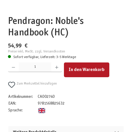
Pendragon: Noble's
Handbook (HC)
54,99 €
Preise inkl. MwSt. zzgl. Versandkosten
Sofort verfügbar, Lieferzeit: 3-5 Werktage
Produkt Anzahl: Gib den gewünschten Wert ein oder benutze die Schaltflächen um die Anzahl zu erhöhen
In den Warenkorb
Zum Merkzettel hinzufügen
Artikelnummer:
CAO02740
EAN:
9781568825632
Sprache: