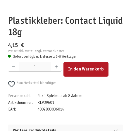
Plastikkleber: Contact Liquid
18g
4,15 €
Preise inkl. MwSt. zzgl. Versandkosten
Sofort verfügbar, Lieferzeit: 3-5 Werktage
Produkt Anzahl: Gib den gewünschten Wert ein oder benutze die Schaltflächen um die Anzahl zu erhöhen
In den Warenkorb
Zum Merkzettel hinzufügen
Personenzahl:
Für 1 Spielende ab 8 Jahren
Artikelnummer:
REV39601
EAN:
4009803036014
Weitere Produktdetails